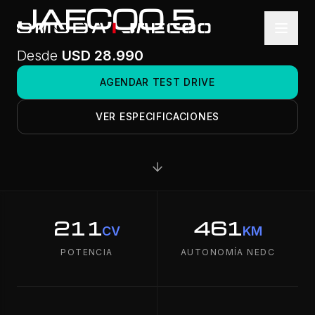
Saltar al contenido
JAECOO 5
Desde
USD 28.990
AGENDAR TEST DRIVE
VER ESPECIFICACIONES
211
461
CV
KM
POTENCIA
AUTONOMÍA NEDC